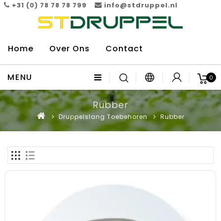
+31 (0) 78 78 78 799
info@stdruppel.nl
Home
Over Ons
Contact
MENU
0
Rubber
Druppelslang Toebehoren
Rubber